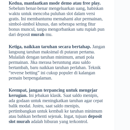
Kedua, manfaatkan mode demo atau free play.
Sebelum benar-benar mengeluarkan uang, habiskan
waktu untuk mencoba puluhan slot dalam versi
gratis. Ini membantumu memahami alur permainan,
simbol-simbol khusus, dan seberapa sering fitur
bonus muncul, tanpa mengorbankan satu rupiah pun
dari deposit
murah
mu.
Ketiga, naikkan taruhan secara bertahap.
Jangan
langsung taruhan maksimal di putaran pertama.
Mulailah dengan taruhan minimum, amati pola
permainan. Jika merasa beruntung atau saldo
bertambah, baru naikkan taruhan perlahan. Teknik
“reverse betting” ini cukup populer di kalangan
pemain berpengalaman.
Keempat, jangan terpancing untuk mengejar
kerugian.
Ini jebakan klasik. Saat saldo menipis,
ada godaan untuk meningkatkan taruhan agar cepat
balik modal. Justru, saat saldo menipis,
pertimbangkan untuk kembali ke taruhan minimum
atau bahkan berhenti sejenak. Ingat, tujuan
deposit
slot murah
adalah hiburan yang terkontrol.