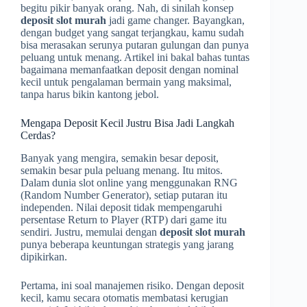
begitu pikir banyak orang. Nah, di sinilah konsep
deposit slot murah
jadi game changer. Bayangkan,
dengan budget yang sangat terjangkau, kamu sudah
bisa merasakan serunya putaran gulungan dan punya
peluang untuk menang. Artikel ini bakal bahas tuntas
bagaimana memanfaatkan deposit dengan nominal
kecil untuk pengalaman bermain yang maksimal,
tanpa harus bikin kantong jebol.
Mengapa Deposit Kecil Justru Bisa Jadi Langkah
Cerdas?
Banyak yang mengira, semakin besar deposit,
semakin besar pula peluang menang. Itu mitos.
Dalam dunia slot online yang menggunakan RNG
(Random Number Generator), setiap putaran itu
independen. Nilai deposit tidak mempengaruhi
persentase Return to Player (RTP) dari game itu
sendiri. Justru, memulai dengan
deposit slot murah
punya beberapa keuntungan strategis yang jarang
dipikirkan.
Pertama, ini soal manajemen risiko. Dengan deposit
kecil, kamu secara otomatis membatasi kerugian