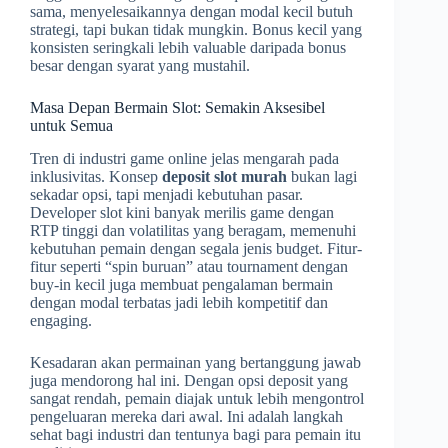
sama, menyelesaikannya dengan modal kecil butuh
strategi, tapi bukan tidak mungkin. Bonus kecil yang
konsisten seringkali lebih valuable daripada bonus
besar dengan syarat yang mustahil.
Masa Depan Bermain Slot: Semakin Aksesibel
untuk Semua
Tren di industri game online jelas mengarah pada
inklusivitas. Konsep
deposit slot murah
bukan lagi
sekadar opsi, tapi menjadi kebutuhan pasar.
Developer slot kini banyak merilis game dengan
RTP tinggi dan volatilitas yang beragam, memenuhi
kebutuhan pemain dengan segala jenis budget. Fitur-
fitur seperti “spin buruan” atau tournament dengan
buy-in kecil juga membuat pengalaman bermain
dengan modal terbatas jadi lebih kompetitif dan
engaging.
Kesadaran akan permainan yang bertanggung jawab
juga mendorong hal ini. Dengan opsi deposit yang
sangat rendah, pemain diajak untuk lebih mengontrol
pengeluaran mereka dari awal. Ini adalah langkah
sehat bagi industri dan tentunya bagi para pemain itu