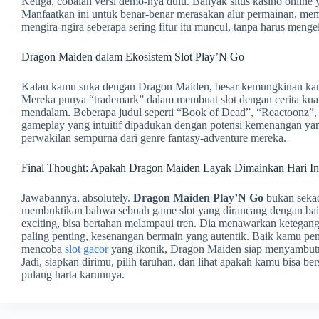
Ketiga, cobalah versi demo-nya dulu. Banyak situs kasino onli
Manfaatkan ini untuk benar-benar merasakan alur permainan, mem
mengira-ngira seberapa sering fitur itu muncul, tanpa harus men
Dragon Maiden dalam Ekosistem Slot Play’N Go
Kalau kamu suka dengan Dragon Maiden, besar kemungkinan kamu
Mereka punya “trademark” dalam membuat slot dengan cerita kuat
mendalam. Beberapa judul seperti “Book of Dead”, “Reactoonz”, 
gameplay yang intuitif dipadukan dengan potensi kemenangan ya
perwakilan sempurna dari genre fantasy-adventure mereka.
Final Thought: Apakah Dragon Maiden Layak Dimainkan Hari In
Jawabannya, absolutely.
Dragon Maiden Play’N Go
bukan sekad
membuktikan bahwa sebuah game slot yang dirancang dengan bai
exciting, bisa bertahan melampaui tren. Dia menawarkan ketegan
paling penting, kesenangan bermain yang autentik. Baik kamu pem
mencoba
slot gacor
yang ikonik, Dragon Maiden siap menyambutmu
Jadi, siapkan dirimu, pilih taruhan, dan lihat apakah kamu bisa
pulang harta karunnya.