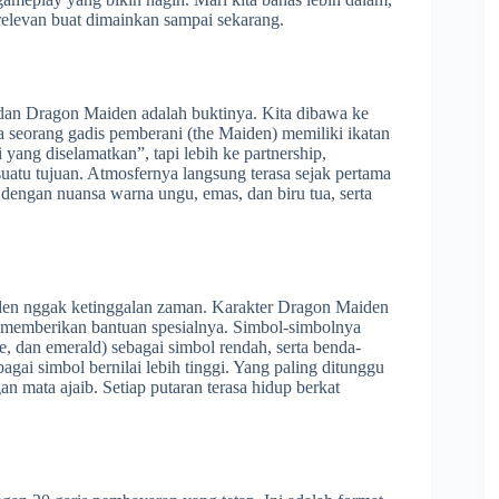
relevan buat dimainkan sampai sekarang.
 dan Dragon Maiden adalah buktinya. Kita dibawa ke
na seorang gadis pemberani (the Maiden) memiliki ikatan
yang diselamatkan”, tapi lebih ke partnership,
uatu tujuan. Atmosfernya langsung terasa sejak pertama
l dengan nuansa warna ungu, emas, dan biru tua, serta
aiden nggak ketinggalan zaman. Karakter Dragon Maiden
ap memberikan bantuan spesialnya. Simbol-simbolnya
re, dan emerald) sebagai simbol rendah, serta benda-
agai simbol bernilai lebih tinggi. Yang paling ditunggu
n mata ajaib. Setiap putaran terasa hidup berkat