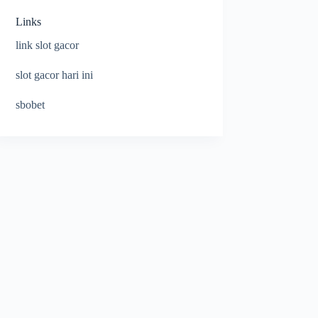
Links
link slot gacor
slot gacor hari ini
sbobet