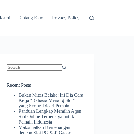
 Kami
Tentang Kami
Privacy Policy
No
results
Recent Posts
Bukan Mitos Belaka: Ini Dia Cara
Kerja “Rahasia Menang Slot”
yang Sering Dicari Pemain
Panduan Lengkap Memilih Agen
Slot Online Terpercaya untuk
Pemain Indonesia
Maksimalkan Kemenangan
dengan Slot PG Soft Gacor: