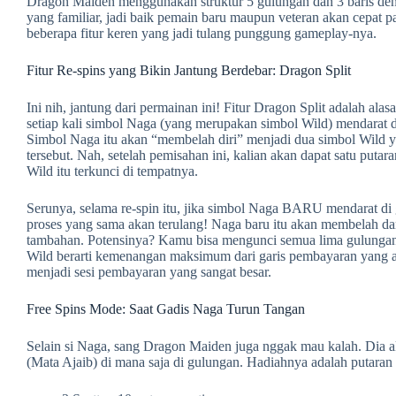
Dragon Maiden menggunakan struktur 5 gulungan dan 3 baris deng
yang familiar, jadi baik pemain baru maupun veteran akan cepat p
beberapa fitur keren yang jadi tulang punggung gameplay-nya.
Fitur Re-spins yang Bikin Jantung Berdebar: Dragon Split
Ini nih, jantung dari permainan ini! Fitur Dragon Split adalah al
setiap kali simbol Naga (yang merupakan simbol Wild) mendarat di 
Simbol Naga itu akan “membelah diri” menjadi dua simbol Wild y
tersebut. Nah, setelah pemisahan ini, kalian akan dapat satu putar
Wild itu terkunci di tempatnya.
Serunya, selama re-spin itu, jika simbol Naga BARU mendarat di g
proses yang sama akan terulang! Naga baru itu akan membelah d
tambahan. Potensinya? Kamu bisa mengunci semua lima gulungan
Wild berarti kemenangan maksimum dari garis pembayaran yang akt
menjadi sesi pembayaran yang sangat besar.
Free Spins Mode: Saat Gadis Naga Turun Tangan
Selain si Naga, sang Dragon Maiden juga nggak mau kalah. Dia ak
(Mata Ajaib) di mana saja di gulungan. Hadiahnya adalah putaran g