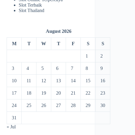
Slot Terbaik
Slot Thailand
August 2026
M
T
W
T
F
S
S
1
2
3
4
5
6
7
8
9
10
11
12
13
14
15
16
17
18
19
20
21
22
23
24
25
26
27
28
29
30
31
« Jul