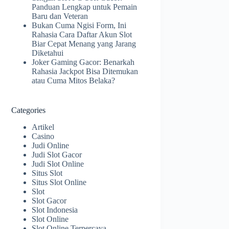
Panduan Lengkap untuk Pemain
Baru dan Veteran
Bukan Cuma Ngisi Form, Ini
Rahasia Cara Daftar Akun Slot
Biar Cepat Menang yang Jarang
Diketahui
Joker Gaming Gacor: Benarkah
Rahasia Jackpot Bisa Ditemukan
atau Cuma Mitos Belaka?
Categories
Artikel
Casino
Judi Online
Judi Slot Gacor
Judi Slot Online
Situs Slot
Situs Slot Online
Slot
Slot Gacor
Slot Indonesia
Slot Online
Slot Online Terpercaya