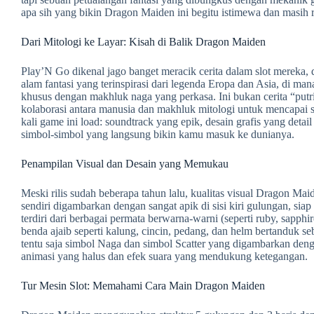
apa sih yang bikin Dragon Maiden ini begitu istimewa dan masih 
Dari Mitologi ke Layar: Kisah di Balik Dragon Maiden
Play’N Go dikenal jago banget meracik cerita dalam slot mereka,
alam fantasi yang terinspirasi dari legenda Eropa dan Asia, di ma
khusus dengan makhluk naga yang perkasa. Ini bukan cerita “putri 
kolaborasi antara manusia dan makhluk mitologi untuk mencapai s
kali game ini load: soundtrack yang epik, desain grafis yang detai
simbol-simbol yang langsung bikin kamu masuk ke dunianya.
Penampilan Visual dan Desain yang Memukau
Meski rilis sudah beberapa tahun lalu, kualitas visual Dragon M
sendiri digambarkan dengan sangat apik di sisi kiri gulungan, si
terdiri dari berbagai permata berwarna-warni (seperti ruby, sapphi
benda ajaib seperti kalung, cincin, pedang, dan helm bertanduk seb
tentu saja simbol Naga dan simbol Scatter yang digambarkan denga
animasi yang halus dan efek suara yang mendukung ketegangan.
Tur Mesin Slot: Memahami Cara Main Dragon Maiden