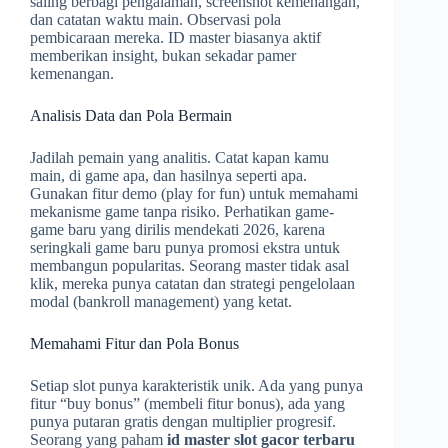
saling berbagi pengalaman, screenshot kemenangan,
dan catatan waktu main. Observasi pola
pembicaraan mereka. ID master biasanya aktif
memberikan insight, bukan sekadar pamer
kemenangan.
Analisis Data dan Pola Bermain
Jadilah pemain yang analitis. Catat kapan kamu
main, di game apa, dan hasilnya seperti apa.
Gunakan fitur demo (play for fun) untuk memahami
mekanisme game tanpa risiko. Perhatikan game-
game baru yang dirilis mendekati 2026, karena
seringkali game baru punya promosi ekstra untuk
membangun popularitas. Seorang master tidak asal
klik, mereka punya catatan dan strategi pengelolaan
modal (bankroll management) yang ketat.
Memahami Fitur dan Pola Bonus
Setiap slot punya karakteristik unik. Ada yang punya
fitur “buy bonus” (membeli fitur bonus), ada yang
punya putaran gratis dengan multiplier progresif.
Seorang yang paham
id master slot gacor terbaru