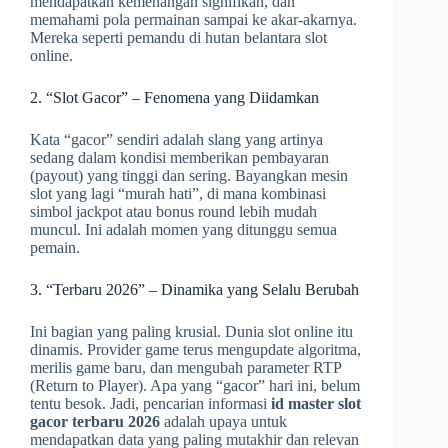
mendapatkan kemenangan signifikan, dan
memahami pola permainan sampai ke akar-akarnya.
Mereka seperti pemandu di hutan belantara slot
online.
2. “Slot Gacor” – Fenomena yang Diidamkan
Kata “gacor” sendiri adalah slang yang artinya
sedang dalam kondisi memberikan pembayaran
(payout) yang tinggi dan sering. Bayangkan mesin
slot yang lagi “murah hati”, di mana kombinasi
simbol jackpot atau bonus round lebih mudah
muncul. Ini adalah momen yang ditunggu semua
pemain.
3. “Terbaru 2026” – Dinamika yang Selalu Berubah
Ini bagian yang paling krusial. Dunia slot online itu
dinamis. Provider game terus mengupdate algoritma,
merilis game baru, dan mengubah parameter RTP
(Return to Player). Apa yang “gacor” hari ini, belum
tentu besok. Jadi, pencarian informasi
id master slot
gacor terbaru 2026
adalah upaya untuk
mendapatkan data yang paling mutakhir dan relevan