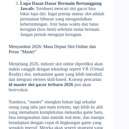
Lupa Dasar-Dasar Bermain Bertanggung
Jawab:
Terobsesi mencari slot gacor bisa
bikin lupa diri. Ingat prinsip utama: slot adalah
permainan hiburan yang mengandalkan
keberuntungan. Atur batas waktu dan batas
kerugian (loss limit) sebelum mulai bermain.
Jangan pernah mengejar kerugian.
Menyambut 2026: Masa Depan Slot Online dan
Peran “Master”
Menjelang 2026, industri slot online diprediksi akan
makin canggih dengan teknologi seperti VR (Virtual
Reality) slot, mekanisme game yang lebih interaktif,
dan integrasi elemen skill-based. Konsep pencarian
id master slot gacor terbaru 2026
pun akan
berevolusi.
Nantinya, “master” mungkin bukan lagi sekadar
orang yang tahu jam main tertentu, tapi lebih ke ahli
yang memahami kompleksitas mekanika game baru,
bisa menganalisis data statistik real-time, dan mampu
beradaptasi dengan cepat di lingkungan game yang
semakin imersif. Mereka akan seperti strategist yang