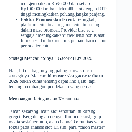
mengembalikan Rp96.000 dari setiap
Rp100.000 taruhan. Memilih slot dengan RTP
tinggi meningkatkan peluang jangka panjang.
Faktor Promosi dan Event:
Seringkali,
platform tertentu atau game tertentu sedang
dalam masa promosi. Provider bisa saja
sengaja “meningkatkan” frekuensi bonus atau
fitur spesial untuk menarik pemain baru dalam
periode tertentu.
Strategi Mencari “Sinyal” Gacor di Era 2026
Nah, ini dia bagian yang paling banyak dicari:
strateginya. Mencari
id master slot gacor terbaru
2026
bukan cuma tentang dapat link ajaib, tapi
tentang membangun pendekatan yang cerdas.
Membangun Jaringan dan Komunitas
Jaman sekarang, main slot sendirian itu kurang
greget. Bergabunglah dengan forum diskusi, grup
media sosial tertutup, atau channel komunitas yang
fokus pada analisis slot. Di sini, para “calon master”