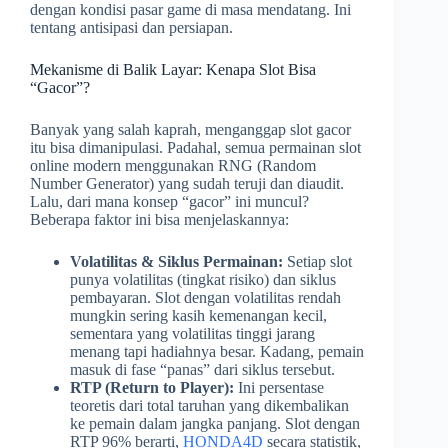
dengan kondisi pasar game di masa mendatang. Ini
tentang antisipasi dan persiapan.
Mekanisme di Balik Layar: Kenapa Slot Bisa
“Gacor”?
Banyak yang salah kaprah, menganggap slot gacor
itu bisa dimanipulasi. Padahal, semua permainan slot
online modern menggunakan RNG (Random
Number Generator) yang sudah teruji dan diaudit.
Lalu, dari mana konsep “gacor” ini muncul?
Beberapa faktor ini bisa menjelaskannya:
Volatilitas & Siklus Permainan:
Setiap slot
punya volatilitas (tingkat risiko) dan siklus
pembayaran. Slot dengan volatilitas rendah
mungkin sering kasih kemenangan kecil,
sementara yang volatilitas tinggi jarang
menang tapi hadiahnya besar. Kadang, pemain
masuk di fase “panas” dari siklus tersebut.
RTP (Return to Player):
Ini persentase
teoretis dari total taruhan yang dikembalikan
ke pemain dalam jangka panjang. Slot dengan
RTP 96% berarti,
HONDA4D
secara statistik,