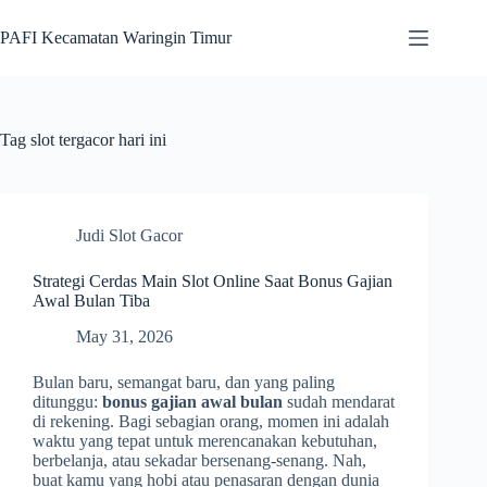
Skip
to
PAFI Kecamatan Waringin Timur
content
Tag
slot tergacor hari ini
Judi Slot Gacor
Strategi Cerdas Main Slot Online Saat Bonus Gajian
Awal Bulan Tiba
May 31, 2026
Bulan baru, semangat baru, dan yang paling
ditunggu:
bonus gajian awal bulan
sudah mendarat
di rekening. Bagi sebagian orang, momen ini adalah
waktu yang tepat untuk merencanakan kebutuhan,
berbelanja, atau sekadar bersenang-senang. Nah,
buat kamu yang hobi atau penasaran dengan dunia