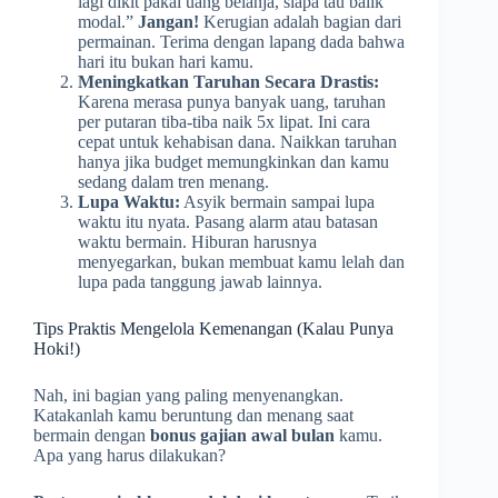
lagi dikit pakai uang belanja, siapa tau balik
modal.”
Jangan!
Kerugian adalah bagian dari
permainan. Terima dengan lapang dada bahwa
hari itu bukan hari kamu.
Meningkatkan Taruhan Secara Drastis:
Karena merasa punya banyak uang, taruhan
per putaran tiba-tiba naik 5x lipat. Ini cara
cepat untuk kehabisan dana. Naikkan taruhan
hanya jika budget memungkinkan dan kamu
sedang dalam tren menang.
Lupa Waktu:
Asyik bermain sampai lupa
waktu itu nyata. Pasang alarm atau batasan
waktu bermain. Hiburan harusnya
menyegarkan, bukan membuat kamu lelah dan
lupa pada tanggung jawab lainnya.
Tips Praktis Mengelola Kemenangan (Kalau Punya
Hoki!)
Nah, ini bagian yang paling menyenangkan.
Katakanlah kamu beruntung dan menang saat
bermain dengan
bonus gajian awal bulan
kamu.
Apa yang harus dilakukan?