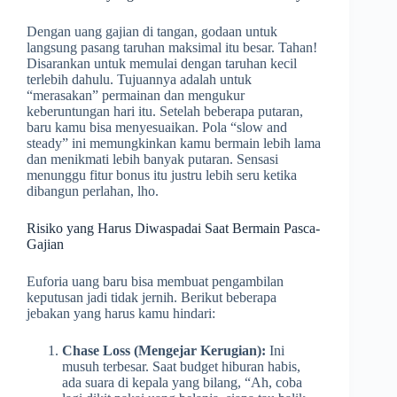
Dengan uang gajian di tangan, godaan untuk
langsung pasang taruhan maksimal itu besar. Tahan!
Disarankan untuk memulai dengan taruhan kecil
terlebih dahulu. Tujuannya adalah untuk
“merasakan” permainan dan mengukur
keberuntungan hari itu. Setelah beberapa putaran,
baru kamu bisa menyesuaikan. Pola “slow and
steady” ini memungkinkan kamu bermain lebih lama
dan menikmati lebih banyak putaran. Sensasi
menunggu fitur bonus itu justru lebih seru ketika
dibangun perlahan, lho.
Risiko yang Harus Diwaspadai Saat Bermain Pasca-
Gajian
Euforia uang baru bisa membuat pengambilan
keputusan jadi tidak jernih. Berikut beberapa
jebakan yang harus kamu hindari:
Chase Loss (Mengejar Kerugian):
Ini
musuh terbesar. Saat budget hiburan habis,
ada suara di kepala yang bilang, “Ah, coba