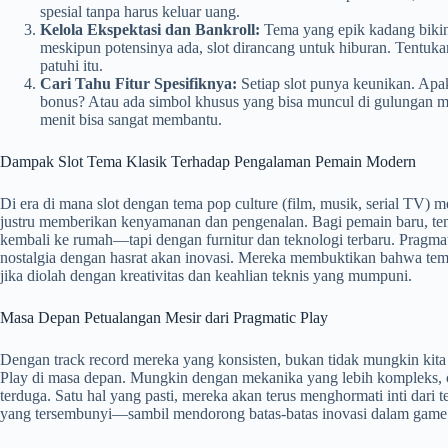
spesial tanpa harus keluar uang.
Kelola Ekspektasi dan Bankroll:
Tema yang epik kadang bikin 
meskipun potensinya ada, slot dirancang untuk hiburan. Tentuk
patuhi itu.
Cari Tahu Fitur Spesifiknya:
Setiap slot punya keunikan. Apa
bonus? Atau ada simbol khusus yang bisa muncul di gulungan m
menit bisa sangat membantu.
Dampak Slot Tema Klasik Terhadap Pengalaman Pemain Modern
Di era di mana slot dengan tema pop culture (film, musik, serial TV) me
justru memberikan kenyamanan dan pengenalan. Bagi pemain baru, tema
kembali ke rumah—tapi dengan furnitur dan teknologi terbaru. Pragmat
nostalgia dengan hasrat akan inovasi. Mereka membuktikan bahwa tem
jika diolah dengan kreativitas dan keahlian teknis yang mumpuni.
Masa Depan Petualangan Mesir dari Pragmatic Play
Dengan track record mereka yang konsisten, bukan tidak mungkin kita 
Play di masa depan. Mungkin dengan mekanika yang lebih kompleks, cer
terduga. Satu hal yang pasti, mereka akan terus menghormati inti dari t
yang tersembunyi—sambil mendorong batas-batas inovasi dalam game 