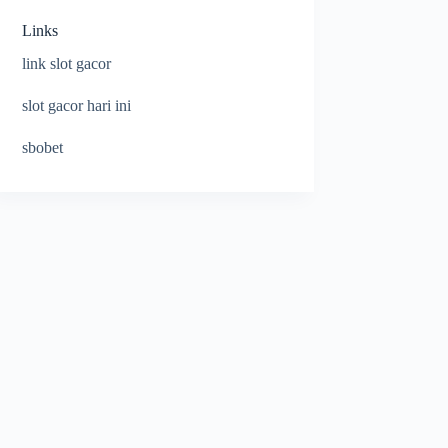
Links
link slot gacor
slot gacor hari ini
sbobet