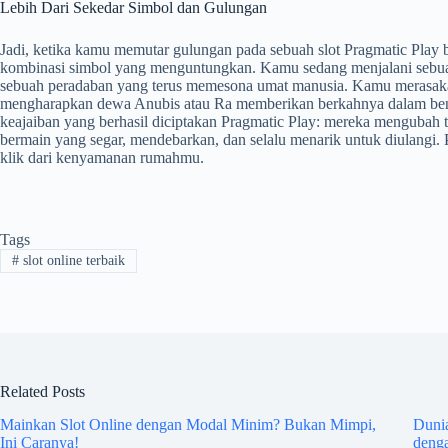
Lebih Dari Sekedar Simbol dan Gulungan
Jadi, ketika kamu memutar gulungan pada sebuah slot Pragmatic Play
kombinasi simbol yang menguntungkan. Kamu sedang menjalani sebua
sebuah peradaban yang terus memesona umat manusia. Kamu merasakan
mengharapkan dewa Anubis atau Ra memberikan berkahnya dalam bentuk 
keajaiban yang berhasil diciptakan Pragmatic Play: mereka mengubah 
bermain yang segar, mendebarkan, dan selalu menarik untuk diulangi. P
klik dari kenyamanan rumahmu.
Tags
#
slot online terbaik
Related Posts
Mainkan Slot Online dengan Modal Minim? Bukan Mimpi,
Dunia
Ini Caranya!
deng