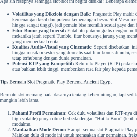
Apa sih resepnya sehingga slot-slot ini begitu disukai? Beberapa elem
Volatilitas yang Dikelola dengan Baik:
Pragmatic Play mahir 
kemenangan kecil dan potensi kemenangan besar. Slot Mesir merek
hingga sangat tinggi), jadi pemain bisa memilih sesuai gaya dan 
Fitur Bonus yang Imersif:
Entah itu putaran gratis dengan mult
mekanika jatuh seperti Tumble, fitur bonusnya jarang yang me
yang memperkuat cerita.
Kualitas Audio-Visual yang Cinematic:
Seperti disebutkan, ini
hingga musik orkestra yang dramatis saat fitur bonus dimulai, s
tetap terhubung dengan dunia permainan.
Potensi RTP yang Kompetitif:
Return to Player (RTP) pada slot
atau bahkan lebih tinggi, memberikan rasa fair play kepada pema
Tips Bermain Slot Pragmatic Play Bertema Ancient Egypt
Bermain slot memang pada dasarnya tentang keberuntungan, tapi sedik
mungkin lebih lama.
Pahami Profil Permainan:
Cek dulu volatilitas dan RTP-nya d
high volatile) punya ritme berbeda dengan “Hot to Burn” (lebih 
modalmu.
Manfaatkan Mode Demo:
Hampir semua slot Pragmatic Play pu
Mainkan dulu di mode ini untuk merasakan alur permainan, freku