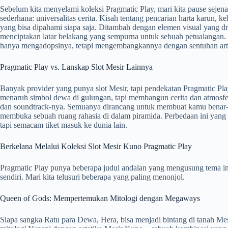
Sebelum kita menyelami koleksi Pragmatic Play, mari kita pause seje
sederhana: universalitas cerita. Kisah tentang pencarian harta karun, 
yang bisa dipahami siapa saja. Ditambah dengan elemen visual yang d
menciptakan latar belakang yang sempurna untuk sebuah petualangan. 
hanya mengadopsinya, tetapi mengembangkannya dengan sentuhan artis
Pragmatic Play vs. Lanskap Slot Mesir Lainnya
Banyak provider yang punya slot Mesir, tapi pendekatan Pragmatic Pla
menaruh simbol dewa di gulungan, tapi membangun cerita dan atmosfer. P
dan soundtrack-nya. Semuanya dirancang untuk membuat kamu benar-be
membuka sebuah ruang rahasia di dalam piramida. Perbedaan ini yang 
tapi semacam tiket masuk ke dunia lain.
Berkelana Melalui Koleksi Slot Mesir Kuno Pragmatic Play
Pragmatic Play punya beberapa judul andalan yang mengusung tema i
sendiri. Mari kita telusuri beberapa yang paling menonjol.
Queen of Gods: Mempertemukan Mitologi dengan Megaways
Siapa sangka Ratu para Dewa, Hera, bisa menjadi bintang di tanah 