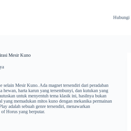
Hubungi
irasi Mesir Kuno
aya
ne selain Mesir Kuno. Ada magnet tersendiri dari peradaban
a hewan, harta karun yang tersembunyi, dan kutukan yang
utuskan untuk menyentuh tema klasik ini, hasilnya bukan
gital yang memadukan mitos kuno dengan mekanika permainan
lay adalah sebuah genre tersendiri, menawarkan
 of Horus yang berputar.