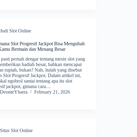
Judi Slot Online
mana Slot Progresif Jackpot Bisa Mengubah
Kamu Bermain dan Menang Besar
pasti pernah dengar tentang mesin slot yang
memberikan hadiah besar, bahkan mencapai
an rupiah, bukan? Nah, itulah yang disebut
 Slot Progresif Jackpot. Dalam artikel ini,
akal ngobrol santai tentang apa itu slot
esif jackpot, gimana cara…
DeonteYbarra
February 21, 2026
Situs Slot Online