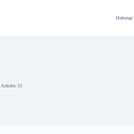
Hubungi
Articles: 51