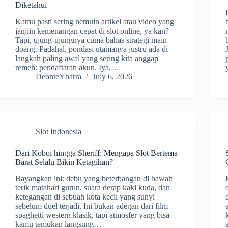
Diketahui
Kamu pasti sering nemuin artikel atau video yang
janjiin kemenangan cepat di slot online, ya kan?
Tapi, ujung-ujungnya cuma bahas strategi main
doang. Padahal, pondasi utamanya justru ada di
langkah paling awal yang sering kita anggap
remeh: pendaftaran akun. Iya,…
DeonteYbarra
July 6, 2026
Slot Indonesia
Dari Koboi hingga Sheriff: Mengapa Slot Bertema
Barat Selalu Bikin Ketagihan?
Bayangkan ini: debu yang beterbangan di bawah
terik matahari gurun, suara derap kaki kuda, dan
ketegangan di sebuah kota kecil yang sunyi
sebelum duel terjadi. Ini bukan adegan dari film
spaghetti western klasik, tapi atmosfer yang bisa
kamu temukan langsung…