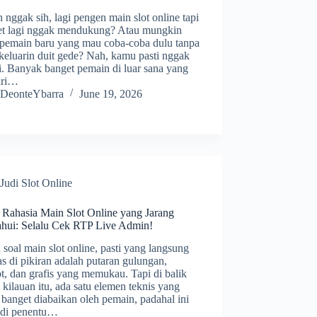
 nggak sih, lagi pengen main slot online tapi
t lagi nggak mendukung? Atau mungkin
pemain baru yang mau coba-coba dulu tanpa
keluarin duit gede? Nah, kamu pasti nggak
i. Banyak banget pemain di luar sana yang
ari…
DeonteYbarra
June 19, 2026
Judi Slot Online
 Rahasia Main Slot Online yang Jarang
ahui: Selalu Cek RTP Live Admin!
 soal main slot online, pasti yang langsung
tas di pikiran adalah putaran gulungan,
t, dan grafis yang memukau. Tapi di balik
kilauan itu, ada satu elemen teknis yang
 banget diabaikan oleh pemain, padahal ini
jadi penentu…