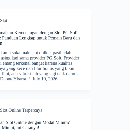
Slot
malkan Kemenangan dengan Slot PG Soft
: Panduan Lengkap untuk Pemain Baru dan
an
kamu suka main slot online, pasti udah
asing lagi sama provider PG Soft. Provider
ni emang terkenal banget karena kualitas
nya yang kece dan fitur bonus yang bikin
 Tapi, ada satu istilah yang lagi naik daun…
DeonteYbarra
July 19, 2026
Slot Online Terpercaya
an Slot Online dengan Modal Minim?
 Mimpi, Ini Caranya!