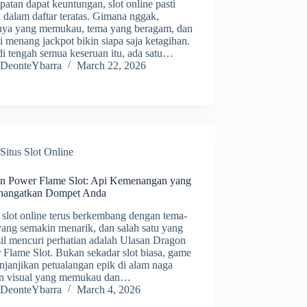
atan dapat keuntungan, slot online pasti
 dalam daftar teratas. Gimana nggak,
snya yang memukau, tema yang beragam, dan
i menang jackpot bikin siapa saja ketagihan.
di tengah semua keseruan itu, ada satu…
DeonteYbarra
March 22, 2026
Situs Slot Online
n Power Flame Slot: Api Kemenangan yang
angatkan Dompet Anda
 slot online terus berkembang dengan tema-
yang semakin menarik, dan salah satu yang
sil mencuri perhatian adalah Ulasan Dragon
 Flame Slot. Bukan sekadar slot biasa, game
njanjikan petualangan epik di alam naga
n visual yang memukau dan…
DeonteYbarra
March 4, 2026