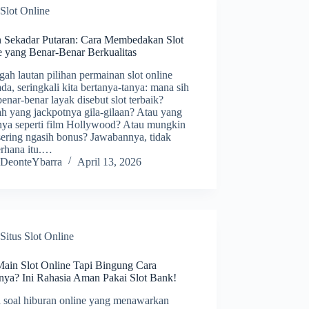
Slot Online
 Sekadar Putaran: Cara Membedakan Slot
e yang Benar-Benar Berkualitas
gah lautan pilihan permainan slot online
da, seringkali kita bertanya-tanya: mana sih
enar-benar layak disebut slot terbaik?
h yang jackpotnya gila-gilaan? Atau yang
snya seperti film Hollywood? Atau mungkin
sering ngasih bonus? Jawabannya, tidak
erhana itu.…
DeonteYbarra
April 13, 2026
Situs Slot Online
ain Slot Online Tapi Bingung Cara
nya? Ini Rahasia Aman Pakai Slot Bank!
a soal hiburan online yang menawarkan