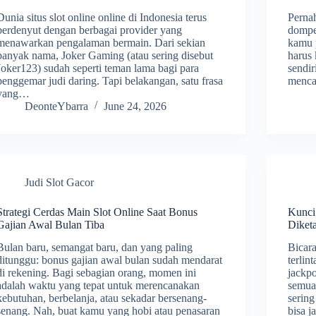
Dunia situs slot online online di Indonesia terus
Pernah
berdenyut dengan berbagai provider yang
dompe
menawarkan pengalaman bermain. Dari sekian
kamu 
banyak nama, Joker Gaming (atau sering disebut
harus 
Joker123) sudah seperti teman lama bagi para
sendir
penggemar judi daring. Tapi belakangan, satu frasa
menc
yang…
DeonteYbarra
June 24, 2026
Judi Slot Gacor
Strategi Cerdas Main Slot Online Saat Bonus
Kunci
Gajian Awal Bulan Tiba
Diket
Bulan baru, semangat baru, dan yang paling
Bicara
ditunggu: bonus gajian awal bulan sudah mendarat
terlin
di rekening. Bagi sebagian orang, momen ini
jackpo
adalah waktu yang tepat untuk merencanakan
semua 
kebutuhan, berbelanja, atau sekadar bersenang-
sering
senang. Nah, buat kamu yang hobi atau penasaran
bisa 